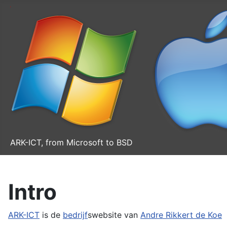
ARK-ICT, from Microsoft to BSD
Intro
ARK-ICT
is de
bedrijf
swebsite van
Andre Rikkert de Koe